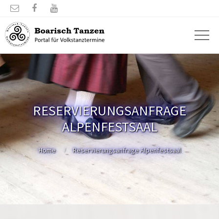



RESERVIERUNGSANFRAGE
ALPENFESTSAAL
Home
Reservierungsanfrage Alpenfestsaal