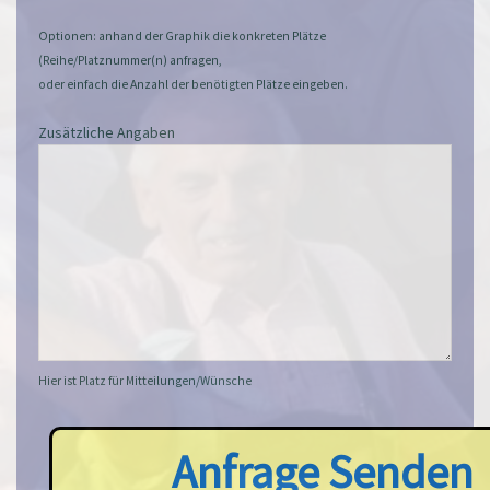
Optionen: anhand der Graphik die konkreten Plätze
(Reihe/Platznummer(n) anfragen,
oder einfach die Anzahl der benötigten Plätze eingeben.
Zusätzliche Angaben
Hier ist Platz für Mitteilungen/Wünsche