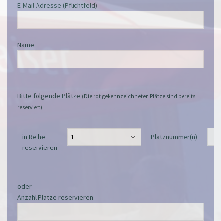
E-Mail-Adresse (Pflichtfeld)
Name
Bitte folgende Plätze
(Die rot gekennzeichneten Plätze sind bereits
reserviert)
in Reihe
Platznummer(n)
reservieren
oder
Anzahl Plätze reservieren