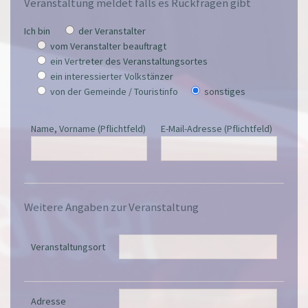
Veranstaltung meldet falls es Rückfragen gibt
Ich bin
der Veranstalter
vom Veranstalter beauftragt
ein Vertreter des Veranstaltungsortes
ein interessierter Volkstänzer
von der Gemeinde / Touristinfo
sonstiges
Name, Vorname (Pflichtfeld)
E-Mail-Adresse (Pflichtfeld)
Weitere Angaben zur Veranstaltung
Veranstaltungsort
Adresse