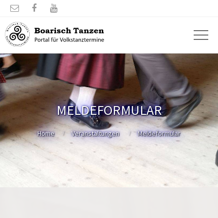



MELDEFORMULAR
Home
Veranstaltungen
Meldeformular