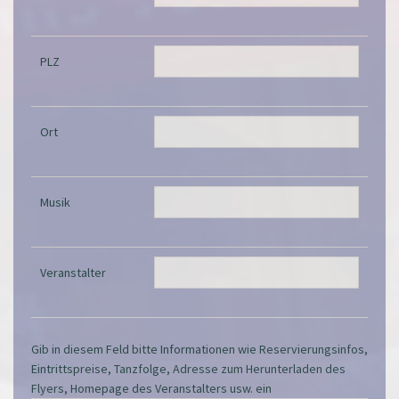
PLZ
Ort
Musik
Veranstalter
Gib in diesem Feld bitte Informationen wie Reservierungsinfos,
Eintrittspreise, Tanzfolge, Adresse zum Herunterladen des
Flyers, Homepage des Veranstalters usw. ein