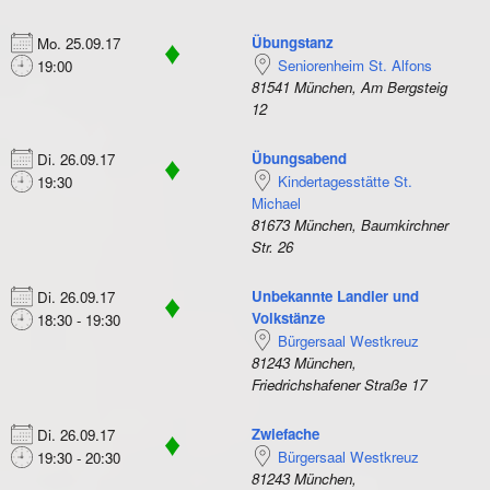
Übungstanz
Mo. 25.09.17
♦
Seniorenheim St. Alfons
19:00
81541 München, Am Bergsteig
12
Übungsabend
Di. 26.09.17
♦
Kindertagesstätte St.
19:30
Michael
81673 München, Baumkirchner
Str. 26
Unbekannte Landler und
Di. 26.09.17
♦
Volkstänze
18:30 - 19:30
Bürgersaal Westkreuz
81243 München,
Friedrichshafener Straße 17
Zwiefache
Di. 26.09.17
♦
Bürgersaal Westkreuz
19:30 - 20:30
81243 München,