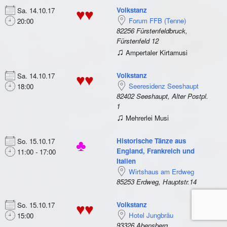
Volkstanz
Sa. 14.10.17
♥♥
Forum FFB (Tenne)
20:00
82256 Fürstenfeldbruck,
Fürstenfeld 12
♫
Ampertaler Kirtamusi
Volkstanz
Sa. 14.10.17
♥♥
Seeresidenz Seeshaupt
18:00
82402 Seeshaupt, Alter Postpl.
1
♫
Mehrerlei Musi
Historische Tänze aus
So. 15.10.17
♣
England, Frankreich und
11:00 - 17:00
Italien
Wirtshaus am Erdweg
85253 Erdweg, Hauptstr.14
Volkstanz
So. 15.10.17
♥♥
Hotel Jungbräu
15:00
93326 Abensberg,