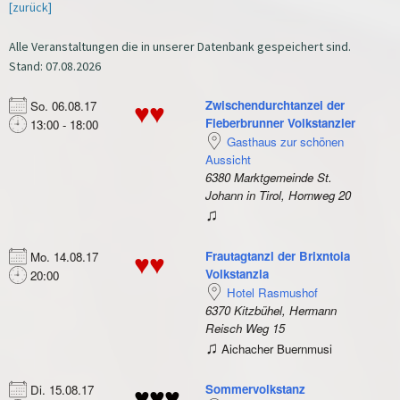
[zurück]
Alle Veranstaltungen die in unserer Datenbank gespeichert sind.
Stand: 07.08.2026
Zwischendurchtanzei der
So. 06.08.17
♥♥
Fieberbrunner Volkstanzler
13:00 - 18:00
Gasthaus zur schönen
Aussicht
6380 Marktgemeinde St.
Johann in Tirol, Hornweg 20
♫
Frautagtanzl der Brixntoia
Mo. 14.08.17
♥♥
Volkstanzla
20:00
Hotel Rasmushof
6370 Kitzbühel, Hermann
Reisch Weg 15
♫
Aichacher Buernmusi
Sommervolkstanz
Di. 15.08.17
♥♥♥