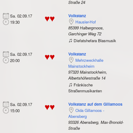
Straße 24
Volkstanz
Sa. 02.09.17
♥♥
Hausler-Hof
19:30
85399 Halbergmoos,
Garchinger Weg 72
♫
Diefatshefara Blasmusik
Volkstanz
Sa. 02.09.17
♥♥
Mehrzweckhalle
20:00
Mainstockheim
97320 Mainstockheim,
Albertshöferstraße 14
♫
Fränkische
Straßenmusikanten
Volkstanz auf dem Gillamoos
Sa. 02.09.17
♥♥
Oida Gillamoos -
15:00
Abensberg
93326 Abensberg, Max-Bronold-
Straße