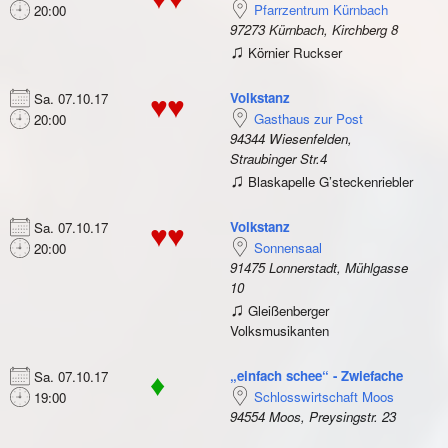
Pfarrzentrum Kürnbach
20:00
97273 Kürnbach, Kirchberg 8
♫
Körnier Ruckser
Volkstanz
Sa. 07.10.17
♥♥
Gasthaus zur Post
20:00
94344 Wiesenfelden,
Straubinger Str.4
♫
Blaskapelle G’steckenriebler
Volkstanz
Sa. 07.10.17
♥♥
Sonnensaal
20:00
91475 Lonnerstadt, Mühlgasse
10
♫
Gleißenberger
Volksmusikanten
„einfach schee“ - Zwiefache
Sa. 07.10.17
♦
Schlosswirtschaft Moos
19:00
94554 Moos, Preysingstr. 23