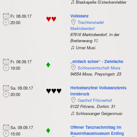
♫
Blaskapelle G'steckenriebler
Volkstanz
Fr. 08.09.17
♥♥
Trachtenstadel
20:00
Marktoberdorf
87616 Marktoberdorf, In der
Breitenwang 1
♫
Urner Musi
„einfach schee“ - Zwiefache
Fr. 08.09.17
♦
Schlosswirtschaft Moos
19:00
94554 Moos, Preysingstr. 23
Herbsttanzfest Volkstanzkreis
Sa. 09.09.17
♥♥♥
Innsbruck
20:00
Gasthof Fritznerhof
6122 Fritzens, Dorfstr. 31
♫
Schlossanger Geigenmusi
Offener Tanznachmittag im
Sa. 09.09.17
♦
Bauernhausmuseum Erding
15:00