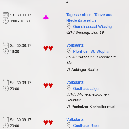
4
Tagesseminar - Tänze aus
Sa. 30.09.17
♣
Niederösterreich
9:00 - 16:30
Gemeindesaal Wiesing
6210 Wiesing, Dorf 19
Volkstanz
Sa. 30.09.17
♥♥
Pfarrheim St. Stephan
19:30
85640 Putzbrunn, Glonner Str.
19c
♫
Aubinger Spuileit
Volkstanz
Sa. 30.09.17
♥♥
Gasthaus Jäger
20:00
93185 Michelsneukirchen,
Hauptstr. 1
♫
Ponholzer Klarinettenmusi
Volkstanz
Sa. 30.09.17
♥♥
Gasthaus Rose
20:00