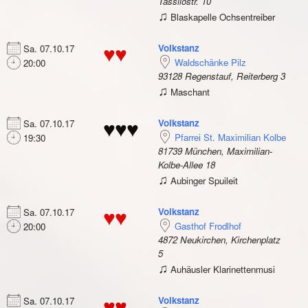
Tassilostr. 10
♫
Blaskapelle Ochsentreiber
Volkstanz
Sa. 07.10.17
♥♥
Waldschänke Pilz
20:00
93128 Regenstauf, Reiterberg 3
♫
Maschant
Volkstanz
Sa. 07.10.17
♥♥♥
Pfarrei St. Maximilian Kolbe
19:30
81739 München, Maximilian-
Kolbe-Allee 18
♫
Aubinger Spuileit
Volkstanz
Sa. 07.10.17
♥♥
Gasthof Frodlhof
20:00
4872 Neukirchen, Kirchenplatz
5
♫
Auhäusler Klarinettenmusi
Volkstanz
Sa. 07.10.17
♥♥