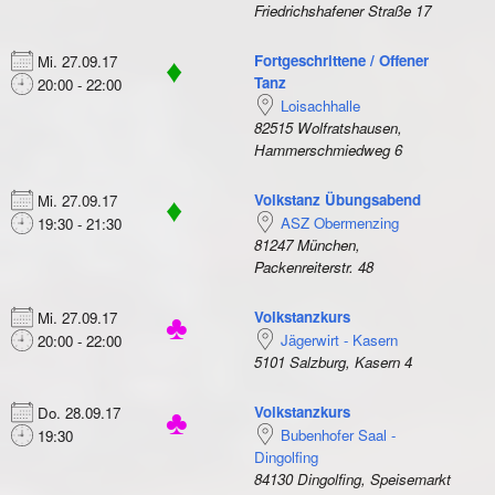
Friedrichshafener Straße 17
Fortgeschrittene / Offener
Mi. 27.09.17
♦
Tanz
20:00 - 22:00
Loisachhalle
82515 Wolfratshausen,
Hammerschmiedweg 6
Volkstanz Übungsabend
Mi. 27.09.17
♦
ASZ Obermenzing
19:30 - 21:30
81247 München,
Packenreiterstr. 48
Volkstanzkurs
Mi. 27.09.17
♣
Jägerwirt - Kasern
20:00 - 22:00
5101 Salzburg, Kasern 4
Volkstanzkurs
Do. 28.09.17
♣
Bubenhofer Saal -
19:30
Dingolfing
84130 Dingolfing, Speisemarkt