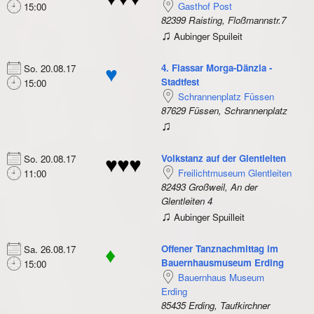
Gasthof Post
15:00
82399 Raisting, Floßmannstr.7
♫
Aubinger Spuileit
4. Fiassar Morga-Dänzla -
So. 20.08.17
♥
Stadtfest
15:00
Schrannenplatz Füssen
87629 Füssen, Schrannenplatz
♫
Volkstanz auf der Glentleiten
So. 20.08.17
♥♥♥
Freilichtmuseum Glentleiten
11:00
82493 Großweil, An der
Glentleiten 4
♫
Aubinger Spuilleit
Offener Tanznachmittag im
Sa. 26.08.17
♦
Bauernhausmuseum Erding
15:00
Bauernhaus Museum
Erding
85435 Erding, Taufkirchner