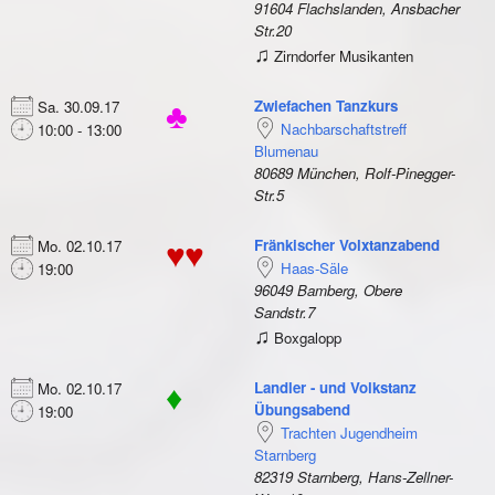
91604 Flachslanden, Ansbacher
Str.20
♫
Zirndorfer Musikanten
Zwiefachen Tanzkurs
Sa. 30.09.17
♣
Nachbarschaftstreff
10:00 - 13:00
Blumenau
80689 München, Rolf-Pinegger-
Str.5
Fränkischer Volxtanzabend
Mo. 02.10.17
♥♥
Haas-Säle
19:00
96049 Bamberg, Obere
Sandstr.7
♫
Boxgalopp
Landler - und Volkstanz
Mo. 02.10.17
♦
Übungsabend
19:00
Trachten Jugendheim
Starnberg
82319 Starnberg, Hans-Zellner-