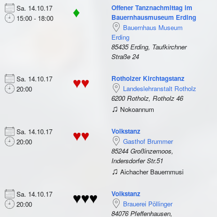
Offener Tanznachmittag im
Sa. 14.10.17
♦
Bauernhausmuseum Erding
15:00 - 18:00
Bauernhaus Museum
Erding
85435 Erding, Taufkirchner
Straße 24
Rotholzer Kirchtagstanz
Sa. 14.10.17
♥♥
Landeslehranstalt Rotholz
20:00
6200 Rotholz, Rotholz 46
♫
Nokoannum
Volkstanz
Sa. 14.10.17
♥♥
Gasthof Brummer
20:00
85244 Großinzemoos,
Indersdorfer Str.51
♫
Aichacher Bauernmusi
Volkstanz
Sa. 14.10.17
♥♥♥
Brauerei Pöllinger
20:00
84076 Pfeffenhausen,