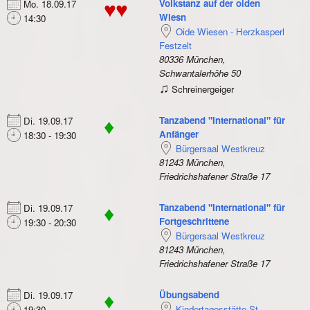
Volkstanz auf der oiden
Mo. 18.09.17
♥♥
Wiesn
14:30
Oide Wiesen - Herzkasperl
Festzelt
80336 München,
Schwantalerhöhe 50
♫
Schreinergeiger
Tanzabend "International" für
Di. 19.09.17
♦
Anfänger
18:30 - 19:30
Bürgersaal Westkreuz
81243 München,
Friedrichshafener Straße 17
Tanzabend "International" für
Di. 19.09.17
♦
Fortgeschrittene
19:30 - 20:30
Bürgersaal Westkreuz
81243 München,
Friedrichshafener Straße 17
Übungsabend
Di. 19.09.17
♦
Kindertagesstätte St.
19:30