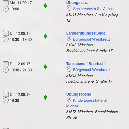
Übungstanz
Mo. 11.09.17
♦
Seniorenheim St. Alfons
19:00
81541 München, Am Bergsteig
12
Landlerübungsstunde
Di. 12.09.17
♦
Bürgersaal Westkreuz
18:30 - 19:30
81243 München,
Friedrichshafener Straße 17
Tanzabend "Boarisch"
Di. 12.09.17
♦
Bürgersaal Westkreuz
19:30 - 21:30
81243 München,
Friedrichshafener Straße 17
Übungsabend
Di. 12.09.17
♦
Kindertagesstätte St.
19:30
Michael
81673 München, Baumkirchner
Str. 26