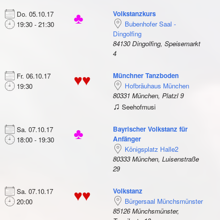
Volkstanzkurs
Do. 05.10.17
♣
Bubenhofer Saal -
19:30 - 21:30
Dingolfing
84130 Dingolfing, Speisemarkt
4
Münchner Tanzboden
Fr. 06.10.17
♥♥
Hofbräuhaus München
19:30
80331 München, Platzl 9
♫
Seehofmusi
Bayrischer Volkstanz für
Sa. 07.10.17
♣
Anfänger
18:00 - 19:30
Königsplatz Halle2
80333 München, Luisenstraße
29
Volkstanz
Sa. 07.10.17
♥♥
Bürgersaal Münchsmünster
20:00
85126 Münchsmünster,