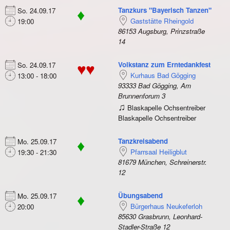
Tanzkurs "Bayerisch Tanzen"
So. 24.09.17
♦
Gaststätte Rheingold
19:00
86153 Augsburg, Prinzstraße
14
Volkstanz zum Erntedankfest
So. 24.09.17
♥♥
Kurhaus Bad Gögging
13:00 - 18:00
93333 Bad Gögging, Am
Brunnenforum 3
♫
Blaskapelle Ochsentreiber
Blaskapelle Ochsentreiber
Tanzkreisabend
Mo. 25.09.17
♦
Pfarrsaal Heiligblut
19:30 - 21:30
81679 München, Schreinerstr.
12
Übungsabend
Mo. 25.09.17
♦
Bürgerhaus Neukeferloh
20:00
85630 Grasbrunn, Leonhard-
Stadler-Straße 12