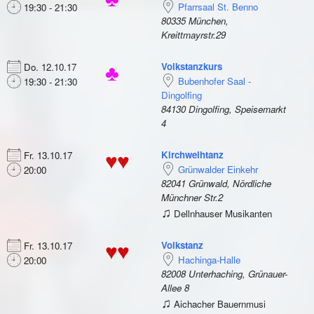
Pfarrsaal St. Benno
19:30 - 21:30
80335 München,
Kreittmayrstr.29
Volkstanzkurs
Do. 12.10.17
♣
Bubenhofer Saal -
19:30 - 21:30
Dingolfing
84130 Dingolfing, Speisemarkt
4
Kirchweihtanz
Fr. 13.10.17
♥♥
Grünwalder Einkehr
20:00
82041 Grünwald, Nördliche
Münchner Str.2
♫
Dellnhauser Musikanten
Volkstanz
Fr. 13.10.17
♥♥
Hachinga-Halle
20:00
82008 Unterhaching, Grünauer-
Allee 8
♫
Aichacher Bauernmusi