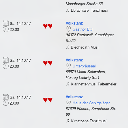
Moosburger Straße 65
♫
Ebrachtaler Tanzlmusi
Volkstanz
Sa. 14.10.17
♥♥
Gasthof Ettl
20:00
94372 Rattiszell, Straubinger
Str.20
♫
Blechsoatn Musi
Volkstanz
Sa. 14.10.17
♥♥
Unterbräusaal
20:00
85570 Markt Schwaben,
Herzog Ludwig Str.1
♫
Klarinettenmusi Faltermeier
Volkstanz
Sa. 14.10.17
♥♥
Haus der Gebirgsjäger
20:00
87629 Füssen, Kemptener Str.
68
♫
Kirnstoana Tanzlmusi