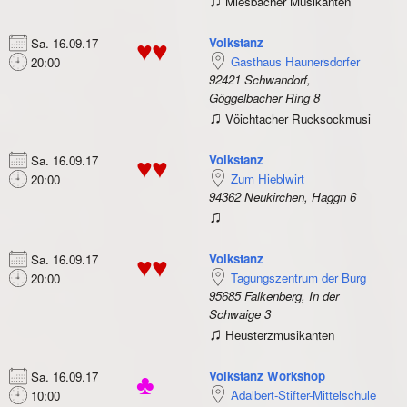
Miesbacher Musikanten
Volkstanz
Sa. 16.09.17
♥♥
Gasthaus Haunersdorfer
20:00
92421 Schwandorf,
Göggelbacher Ring 8
♫
Vöichtacher Rucksockmusi
Volkstanz
Sa. 16.09.17
♥♥
Zum Hieblwirt
20:00
94362 Neukirchen, Haggn 6
♫
Volkstanz
Sa. 16.09.17
♥♥
Tagungszentrum der Burg
20:00
95685 Falkenberg, In der
Schwaige 3
♫
Heusterzmusikanten
Volkstanz Workshop
Sa. 16.09.17
♣
Adalbert-Stifter-Mittelschule
10:00