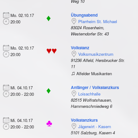
Weg 10
Übungsabend
Mo. 02.10.17
♦
Pfarrheim St. Michael
20:00
83024 Rosenheim,
Westerndorfer Str. 43
Volkstanz
Mo. 02.10.17
♥♥
Volksmusikzentrum
20:00
91236 Alfeld, Hersbrucker Str.
11
♫
Alfelder Musikanten
Anfänger / Volkstanzkurs
Mi. 04.10.17
♦
Loisachhalle
20:00 - 22:00
82515 Wolfratshausen,
Hammerschmiedweg 6
Volkstanzkurs
Mi. 04.10.17
♣
Jägerwirt - Kasern
20:00 - 22:00
5101 Salzburg, Kasern 4