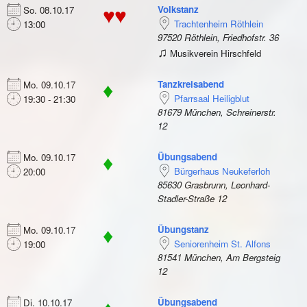
Volkstanz
So. 08.10.17
♥♥
Trachtenheim Röthlein
13:00
97520 Röthlein, Friedhofstr. 36
♫
Musikverein Hirschfeld
Tanzkreisabend
Mo. 09.10.17
♦
Pfarrsaal Heiligblut
19:30 - 21:30
81679 München, Schreinerstr.
12
Übungsabend
Mo. 09.10.17
♦
Bürgerhaus Neukeferloh
20:00
85630 Grasbrunn, Leonhard-
Stadler-Straße 12
Übungstanz
Mo. 09.10.17
♦
Seniorenheim St. Alfons
19:00
81541 München, Am Bergsteig
12
Übungsabend
Di. 10.10.17