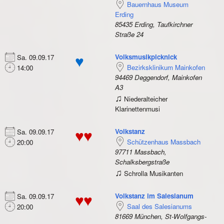
Bauernhaus Museum
Erding
85435 Erding, Taufkirchner
Straße 24
Volksmusikpicknick
Sa. 09.09.17
♥
Bezirksklinikum Mainkofen
14:00
94469 Deggendorf, Mainkofen
A3
♫
Niederalteicher
Klarinettenmusi
Volkstanz
Sa. 09.09.17
♥♥
Schützenhaus Massbach
20:00
97711 Massbach,
Schalksbergstraße
♫
Schrolla Musikanten
Volkstanz im Salesianum
Sa. 09.09.17
♥♥
Saal des Salesianums
20:00
81669 München, St-Wolfgangs-