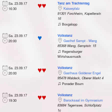
Tanz am Trachtentag
Sa. 23.09.17
♥♥
Kaiserpfalz
16:30
91301 Forchheim, Kapellenstr.
16
♫
Boxgalopp
Volkstanz
Sa. 23.09.17
♥
Gasthof Sempt - Wang
20:00
85368 Wang, Semptstr. 15
♫
Regensburger
Wirtshausmusik
Volkstanz
Sa. 23.09.17
♥♥
Gasthaus Goldener Engel
20:00
95478 Waldeck, Oberer Markt 4
♫
Ponader Boum
Volkstanz
Sa. 23.09.17
♥♥
Barocksaal im Gymnasium
19:30
83684 Tegernsee, Schloßplatz
1c