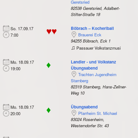
Geretsried
82538 Geretsried, Adalbert-
Stifter-Straße 18
Böbrach – Kocherlball
So. 17.09.17
♥♥
Brauerei Eck
7:00
94255 Böbrach, Eck 1
♫
Passauer Volkstanzmusi
Landler - und Volkstanz
Mo. 18.09.17
♦
Übungsabend
19:00
Trachten Jugendheim
Starnberg
82319 Starnberg, Hans-Zellner-
Weg 10
Übungsabend
Mo. 18.09.17
♦
Pfarrheim St. Michael
20:00
83024 Rosenheim,
Westerndorfer Str. 43