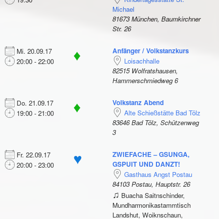
Michael
81673 München, Baumkirchner
Str. 26
Anfänger / Volkstanzkurs
Mi. 20.09.17
♦
Loisachhalle
20:00 - 22:00
82515 Wolfratshausen,
Hammerschmiedweg 6
Volkstanz Abend
Do. 21.09.17
♦
Alte Schießstätte Bad Tölz
19:00 - 21:00
83646 Bad Tölz, Schützenweg
3
ZWIEFACHE – GSUNGA,
Fr. 22.09.17
♥
GSPUIT UND DANZT!
20:00 - 23:00
Gasthaus Angst Postau
84103 Postau, Hauptstr. 26
♫
Buacha Saitnschinder,
Mundharmonikastammtisch
Landshut, Woiknschaun,