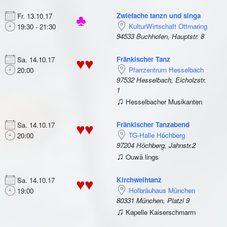
Zwiefache tanzn und singa
Fr. 13.10.17
♣
KulturWirtschaft Ottmaring
19:30 - 21:30
94533 Buchhofen, Hauptstr. 8
Fränkischer Tanz
Sa. 14.10.17
♥♥
Pfarrzentrum Hesselbach
20:00
97532 Hesselbach, Eicholzstr.
1
♫
Hesselbacher Musikanten
Fränkischer Tanzabend
Sa. 14.10.17
♥♥
TG-Halle Höchberg
20:00
97204 Höchberg, Jahnstr.2
♫
Ouwä lings
Kirchweihtanz
Sa. 14.10.17
♥♥
Hofbräuhaus München
19:00
80331 München, Platzl 9
♫
Kapelle Kaiserschmarrn