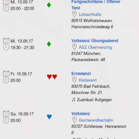
Fortgeschrittene / Offener
Mi. 13.09.17
♦
Tanz
20:00 - 22:00
Loisachhalle
82515 Wolfratshausen,
Hammerschmiedweg 6
Volkstanz Übungsabend
Mi. 13.09.17
♦
ASZ Obermenzing
19:30 - 21:30
81247 München,
Packenreiterstr. 48
Erntetanzl
Fr. 15.09.17
♥♥
Kistlerwirt
20:00
83075 Bad Feilnbach,
Münchner Str. 21
♫
Zuahäusl Aufgeiger
Volkstanz
Sa. 16.09.17
♥
Gschwandbachalm
20:00
83727 Schliersee, Hennererstr.
6
♫