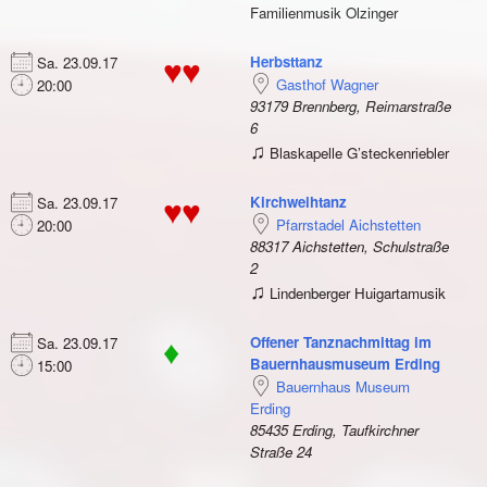
Familienmusik Olzinger
Herbsttanz
Sa. 23.09.17
♥♥
Gasthof Wagner
20:00
93179 Brennberg, Reimarstraße
6
♫
Blaskapelle G’steckenriebler
Kirchweihtanz
Sa. 23.09.17
♥♥
Pfarrstadel Aichstetten
20:00
88317 Aichstetten, Schulstraße
2
♫
Lindenberger Huigartamusik
Offener Tanznachmittag im
Sa. 23.09.17
♦
Bauernhausmuseum Erding
15:00
Bauernhaus Museum
Erding
85435 Erding, Taufkirchner
Straße 24