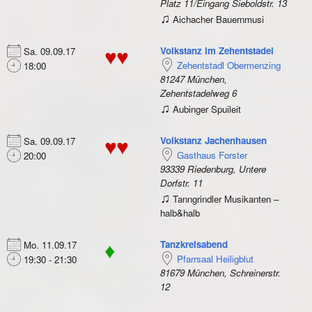
Platz 11/Eingang Sieboldstr. 13
♫
Aichacher Bauernmusi
Volkstanz im Zehentstadel
Sa. 09.09.17
♥♥
Zehentstadl Obermenzing
18:00
81247 München,
Zehentstadelweg 6
♫
Aubinger Spuileit
Volkstanz Jachenhausen
Sa. 09.09.17
♥♥
Gasthaus Forster
20:00
93339 Riedenburg, Untere
Dorfstr. 11
♫
Tanngrindler Musikanten –
halb&halb
Tanzkreisabend
Mo. 11.09.17
♦
Pfarrsaal Heiligblut
19:30 - 21:30
81679 München, Schreinerstr.
12