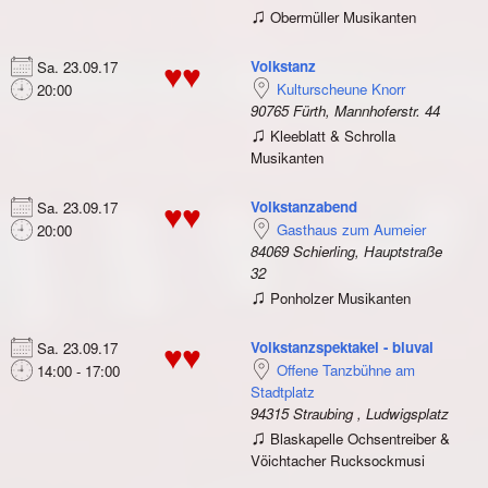
♫
Obermüller Musikanten
Volkstanz
Sa. 23.09.17
♥♥
Kulturscheune Knorr
20:00
90765 Fürth, Mannhoferstr. 44
♫
Kleeblatt & Schrolla
Musikanten
Volkstanzabend
Sa. 23.09.17
♥♥
Gasthaus zum Aumeier
20:00
84069 Schierling, Hauptstraße
32
♫
Ponholzer Musikanten
Volkstanzspektakel - bluval
Sa. 23.09.17
♥♥
Offene Tanzbühne am
14:00 - 17:00
Stadtplatz
94315 Straubing , Ludwigsplatz
♫
Blaskapelle Ochsentreiber &
Vöichtacher Rucksockmusi