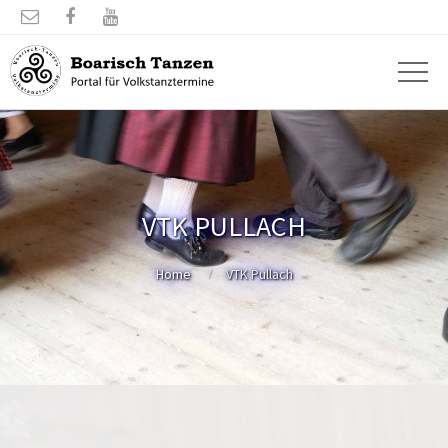



VTK PULLACH
Home
VTK Pullach