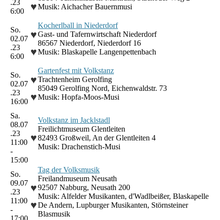
.23
♥
Musik: Aichacher Bauernmusi
6:00
Kocherlball in Niederdorf
So.
♥
Gast- und Tafernwirtschaft Niederdorf
02.07
86567 Niederdorf, Niederdorf 16
.23
♥
Musik: Blaskapelle Langenpettenbach
6:00
Gartenfest mit Volkstanz
So.
♥
Trachtenheim Gerolfing
02.07
85049 Gerolfing Nord, Eichenwaldstr. 73
.23
♥
Musik: Hopfa-Moos-Musi
16:00
Sa.
Volkstanz im Jacklstadl
08.07
Freilichtmuseum Glentleiten
.23
♥
82493 Großweil, An der Glentleiten 4
11:00
Musik: Drachenstich-Musi
-
15:00
Tag der Volksmusik
So.
Freilandmuseum Neusath
09.07
♥
92507 Nabburg, Neusath 200
.23
Musik: Alfelder Musikanten, d'Wadlbeißer, Blaskapelle
11:00
♥
De Andern, Lupburger Musikanten, Störnsteiner
-
Blasmusik
17:00