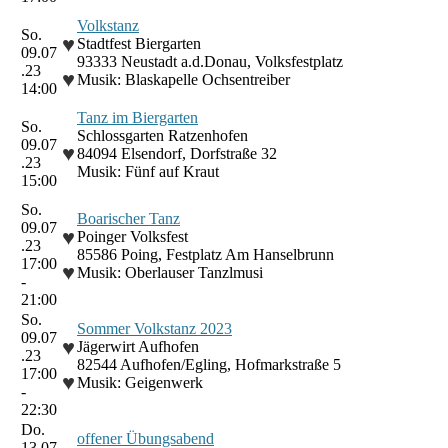
Volkstanz
So.
♥
Stadtfest Biergarten
09.07
93333 Neustadt a.d.Donau, Volksfestplatz
.23
♥
Musik: Blaskapelle Ochsentreiber
14:00
Tanz im Biergarten
So.
Schlossgarten Ratzenhofen
09.07
♥
84094 Elsendorf, Dorfstraße 32
.23
Musik: Fünf auf Kraut
15:00
So.
Boarischer Tanz
09.07
♥
Poinger Volksfest
.23
85586 Poing, Festplatz Am Hanselbrunn
17:00
♥
Musik: Oberlauser Tanzlmusi
-
21:00
So.
Sommer Volkstanz 2023
09.07
♥
Jägerwirt Aufhofen
.23
82544 Aufhofen/Egling, Hofmarkstraße 5
17:00
♥
Musik: Geigenwerk
-
22:30
Do.
offener Übungsabend
13.07