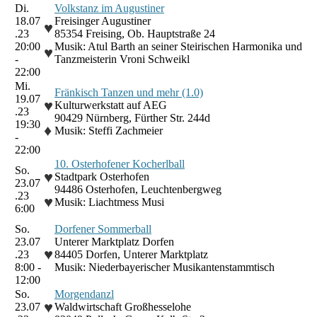
Di.
Volkstanz im Augustiner
18.07
Freisinger Augustiner
♥
.23
85354 Freising, Ob. Hauptstraße 24
20:00
Musik: Atul Barth an seiner Steirischen Harmonika und
♥
-
Tanzmeisterin Vroni Schweikl
22:00
Mi.
Fränkisch Tanzen und mehr (1.0)
19.07
♥
Kulturwerkstatt auf AEG
.23
90429 Nürnberg, Fürther Str. 244d
19:30
♦
Musik: Steffi Zachmeier
-
22:00
10. Osterhofener Kocherlball
So.
♥
Stadtpark Osterhofen
23.07
94486 Osterhofen, Leuchtenbergweg
.23
♥
Musik: Liachtmess Musi
6:00
So.
Dorfener Sommerball
23.07
Unterer Marktplatz Dorfen
♥
.23
84405 Dorfen, Unterer Marktplatz
8:00 -
Musik: Niederbayerischer Musikantenstammtisch
12:00
So.
Morgendanzl
♥
23.07
Waldwirtschaft Großhesselohe