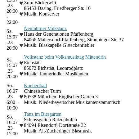
♥
Zum Bäckerwirt
.23
86453 Dasing, Friedberger Str. 10
20:00
♥
Musik: Konserver
-
22:00
Neufahrner Volkstanz
Sa.
♥
Haus der Generationen Pfaffenberg
15.07
84066 Mallersdorf-Pfaffenberg, Straubinger Str. 37
.23
♥
Musik: Blaskapelle G'steckenriebler
20:00
Volkstanz beim Volksmusiktag Mittendrin
Sa.
♥
Eichstätt
15.07
85072 Eichstätt, Leonrodplatz
.23
♥
Musik: Tanngrindler Musikanten
20:00
So.
Kocherlball
16.07
Chinesischer Turm
♥
.23
80538 München, Englischer Garten 3
6:00 -
Musik: Niederbayerischer Musikantenstammtisch
10:00
Tanz im Biergarten
So.
Schlossgarten Ratzenhofen
16.07
♥
84094 Elsendorf, Dorfstraße 32
.23
Musik: Alt-Zucheringer Blasmusik
15:00