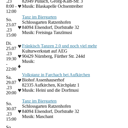
.23
82049 Pullach, Georg-Kalb-Str. 3
♥
8:00 -
Musik: Blaskapelle Ochsentreiber
12:00
Tanz im Biergarten
So.
Schlossgarten Ratzenhofen
23.07
♥
84094 Elsendorf, Dorfstraße 32
.23
Musik: Freisinga Tanzlmusi
15:00
Di.
♥
Fränkisch Tanzen 2.0 und noch viel mehr
25.07
Kulturwerkstatt auf AEG
.23
♥
90429 Nürnberg, Fürther Str. 244d
19:30
Musik:
-
♦
22:00
Volkstanz in Farchach bei Aufkirchen
Sa.
♥
Biohof Assenhauserhof
29.07
82335 Aufkirchen, Kirchplatz 1
.23
♥
Musik: Heini und die Dorfmusi
20:00
Tanz im Biergarten
So.
Schlossgarten Ratzenhofen
30.07
♥
84094 Elsendorf, Dorfstraße 32
.23
Musik: Maschant
15:00
So.