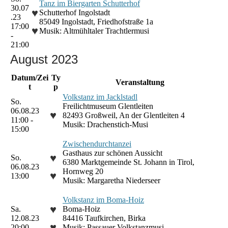
Tanz im Biergarten Schutterhof
30.07
♥
Schutterhof Ingolstadt
.23
85049 Ingolstadt, Friedhofstraße 1a
17:00
♥
Musik: Altmühltaler Trachtlermusi
-
21:00
August 2023
Datum/Zei
Ty
Veranstaltung
t
p
Volkstanz im Jacklstadl
So.
Freilichtmuseum Glentleiten
06.08.23
♥
82493 Großweil, An der Glentleiten 4
11:00 -
Musik: Drachenstich-Musi
15:00
Zwischendurchtanzei
Gasthaus zur schönen Aussicht
♥
So.
6380 Marktgemeinde St. Johann in Tirol,
06.08.23
Hornweg 20
♥
13:00
Musik: Margaretha Niederseer
Volkstanz im Boma-Hoiz
♥
Sa.
Boma-Hoiz
12.08.23
84416 Taufkirchen, Birka
♥
20:00
Musik: Passauer Volkstanzmusi