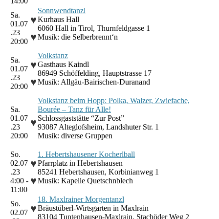
14:00
Sonnwendtanzl
Sa.
♥
Kurhaus Hall
01.07
6060 Hall in Tirol, Thurnfeldgasse 1
.23
♥
Musik: die Selberbrennt‘n
20:00
Volkstanz
Sa.
♥
Gasthaus Kaindl
01.07
86949 Schöffelding, Hauptstrasse 17
.23
♥
Musik: Allgäu-Bairischen-Duranand
20:00
Volkstanz beim Hopp: Polka, Walzer, Zwiefache,
Sa.
Bourée – Tanz für Alle!
01.07
Schlossgaststätte “Zur Post”
♥
.23
93087 Alteglofsheim, Landshuter Str. 1
20:00
Musik: diverse Gruppen
So.
1. Hebertshausener Kocherlball
♥
02.07
Pfarrplatz in Hebertshausen
.23
85241 Hebertshausen, Korbinianweg 1
♥
4:00 -
Musik: Kapelle Quetschnblech
11:00
18. Maxlrainer Morgentanzl
So.
♥
Bräustüberl-Wirtsgarten in Maxlrain
02.07
83104 Tuntenhausen-Maxlrain, Stachöder Weg 2